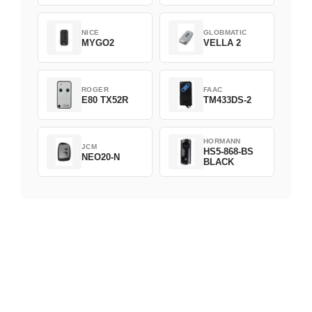
NICE
GLOBMATIC
MYGO2
VELLA 2
ROGER
FAAC
E80 TX52R
TM433DS-2
HORMANN
JCM
HS5-868-BS
NEO20-N
BLACK