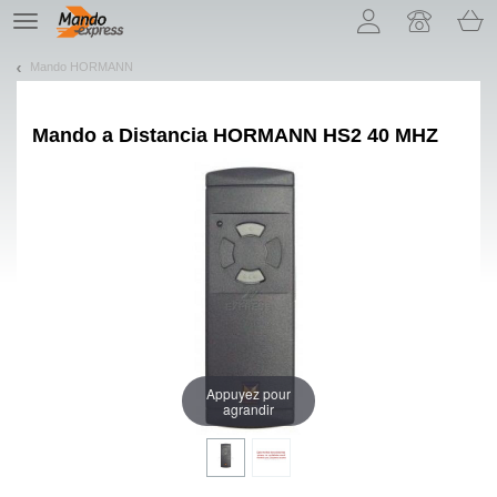
¡Permítenos presentarte nuestras cookies!
TE
navigation
Mando HORMANN
Mando a Distancia
HORMANN HS2 40 MHZ
Appuyez pour
agrandir