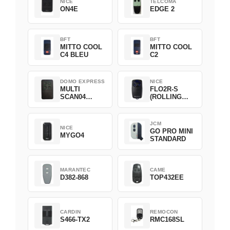
NICE
TELCOMA
ON4E
EDGE 2
BFT
BFT
MITTO COOL
MITTO COOL
C4 BLEU
C2
DOMO EXPRESS
NICE
MULTI
FLO2R-S
SCAN04
(ROLLING
Green
CODE)
JCM
NICE
GO PRO MINI
MYGO4
STANDARD
MARANTEC
CAME
D382-868
TOP432EE
CARDIN
REMOCON
S466-TX2
RMC168SL