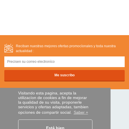
Reciban nuestras mejores ofertas promocíonales y toda nuestra
actualidad :
Visitando esta pagina, acepta la
utilizacíon de cookies a fin de mejorar
PAGOS SEGUROS
la qualidad de su visita, proponerle
servicios y ofertas adaptadas, tambien
opcíones de compartir social.
Saber +
transferencia bancaria
Está bien
AYUDA Y SERVICIOS