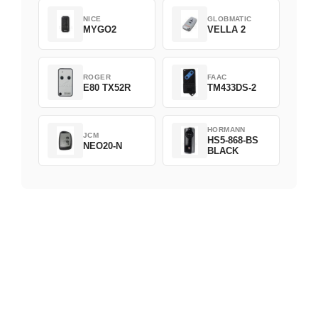
NICE
GLOBMATIC
MYGO2
VELLA 2
ROGER
FAAC
E80 TX52R
TM433DS-2
HORMANN
JCM
HS5-868-BS
NEO20-N
BLACK