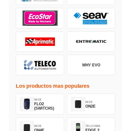
WHY EVO
Los productos mas populares
NICE
NICE
FLO2
ON2E
(SWITCHS)
NICE
TELCOMA
ON4E
EDGE 2