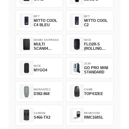
BFT
BFT
MITTO COOL
MITTO COOL
C4 BLEU
C2
DOMO EXPRESS
NICE
MULTI
FLO2R-S
SCAN04
(ROLLING
Green
CODE)
JCM
NICE
GO PRO MINI
MYGO4
STANDARD
MARANTEC
CAME
D382-868
TOP432EE
CARDIN
REMOCON
S466-TX2
RMC168SL