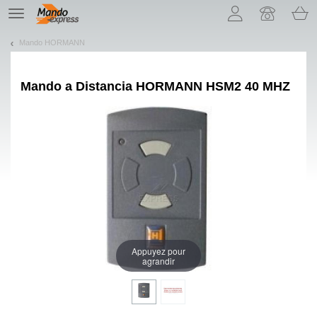
¡Permítenos presentarte nuestras cookies!
TE
navigation
Mando HORMANN
Mando a Distancia
HORMANN HSM2 40 MHZ
Appuyez pour
agrandir