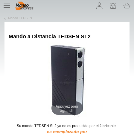
¡Permítenos presentarte nuestras cookies!
TE
navigation
Mando TEDSEN
Mando a Distancia
TEDSEN SL2
Appuyez pour
agrandir
Su mando TEDSEN SL2
ya no es producido por el fabricante :
es reemplazado por