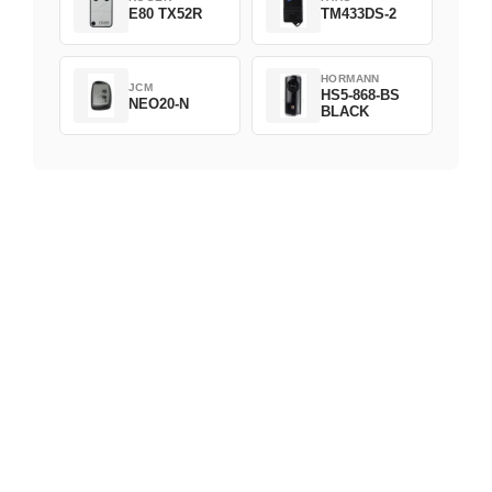
E80 TX52R
TM433DS-2
HORMANN
JCM
HS5-868-BS
NEO20-N
BLACK