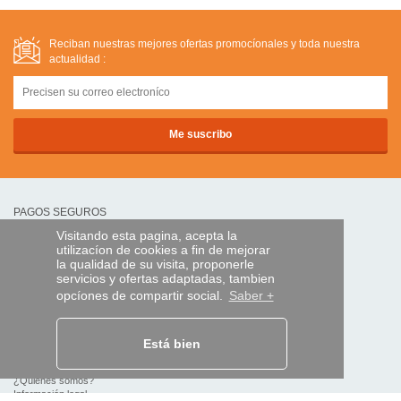
Reciban nuestras mejores ofertas promocíonales y toda nuestra
actualidad :
PAGOS SEGUROS
Visitando esta pagina, acepta la
utilizacíon de cookies a fin de mejorar
transferencia bancaria
la qualidad de su visita, proponerle
servicios y ofertas adaptadas, tambien
opcíones de compartir social.
Saber +
AYUDA Y SERVICIOS
Localice su envío
Está bien
MANDO EXPRESS
¿Quiénes somos?
Información legal