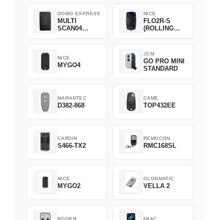
DOMO EXPRESS
NICE
MULTI
FLO2R-S
SCAN04
(ROLLING
Green
CODE)
JCM
NICE
GO PRO MINI
MYGO4
STANDARD
MARANTEC
CAME
D382-868
TOP432EE
CARDIN
REMOCON
S466-TX2
RMC168SL
NICE
GLOBMATIC
MYGO2
VELLA 2
ROGER
FAAC