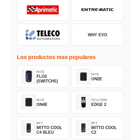
WHY EVO
Los productos mas populares
NICE
NICE
FLO2
ON2E
(SWITCHS)
NICE
TELCOMA
ON4E
EDGE 2
BFT
BFT
MITTO COOL
MITTO COOL
C4 BLEU
C2