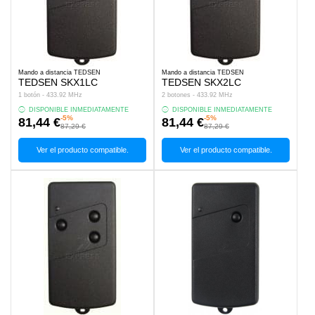
Mando a distancia TEDSEN
Mando a distancia TEDSEN
TEDSEN SKX1LC
TEDSEN SKX2LC
1 botón - 433.92 MHz
2 botones - 433.92 MHz
DISPONIBLE INMEDIATAMENTE
DISPONIBLE INMEDIATAMENTE
-5%
-5%
81,44 €
81,44 €
87,29 €
87,29 €
Ver el producto compatible.
Ver el producto compatible.