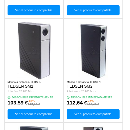
Ver el producto compatible.
Ver el producto compatible.
Mando a distancia TEDSEN
Mando a distancia TEDSEN
TEDSEN SM1
TEDSEN SM2
1 botón - 26.985 MHz
2 botones - 26.985 MHz
DISPONIBLE INMEDIATAMENTE
DISPONIBLE INMEDIATAMENTE
-18%
-35%
103,59 €
112,64 €
127,19 €
175,49 €
Ver el producto compatible.
Ver el producto compatible.