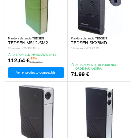
Mando a distancia TEDSEN
Mando a distancia TEDSEN
TEDSEN M512-SM2
TEDSEN SKX8MD
2 botones - 26.985 MHz
4 botones - 433.92 MHz
DISPONIBLE INMEDIATAMENTE
-35%
112,64 €
175,49 €
ACTUALMENTE REPONIENDO,
ORDENAR AHORA.
Ver el producto compatible.
71,99 €