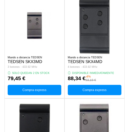
Mando a distancia TEDSEN
Mando a distancia TEDSEN
TEDSEN SKX3MD
TEDSEN SKX4MD
3 botones - 433.92 MHz
4 botones - 433.92 MHz
SOLO QUEDAN 2 EN STOCK
DISPONIBLE INMEDIATAMENTE
-4%
79,45 €
88,34 €
93,19 €
Compra express
Compra express