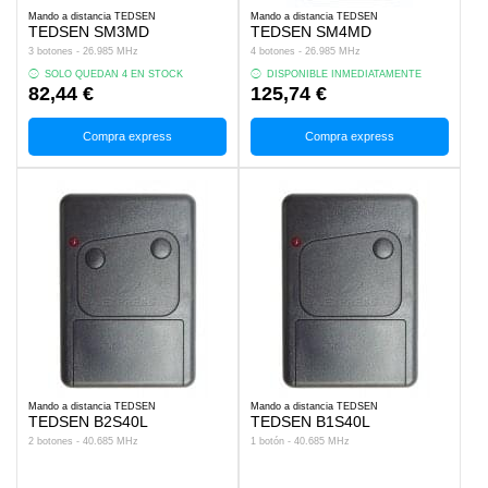
Mando a distancia TEDSEN
Mando a distancia TEDSEN
TEDSEN SM3MD
TEDSEN SM4MD
3 botones - 26.985 MHz
4 botones - 26.985 MHz
SOLO QUEDAN 4 EN STOCK
DISPONIBLE INMEDIATAMENTE
82,44 €
125,74 €
Compra express
Compra express
Mando a distancia TEDSEN
Mando a distancia TEDSEN
TEDSEN B2S40L
TEDSEN B1S40L
2 botones - 40.685 MHz
1 botón - 40.685 MHz