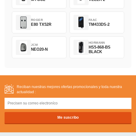
ROGER
FAAC
E80 TX52R
TM433DS-2
HORMANN
JCM
HS5-868-BS
NEO20-N
BLACK
Reciban nuestras mejores ofertas promocíonales y toda nuestra
actualidad :