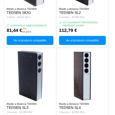
Mando a distancia TEDSEN
Mando a distancia TEDSEN
TEDSEN SKX1
TEDSEN SL2
1 botón - 433.92 MHz
2 botones - 40.685 MHz
ACTUALMENTE REPONIENDO,
DISPONIBLE INMEDIATAMENTE
ORDENAR AHORA.
-5%
81,44 €
112,79 €
87,29 €
Ver el producto compatible.
Ver el producto compatible.
Mando a distancia TEDSEN
Mando a distancia TEDSEN
TEDSEN SL3
TEDSEN SL4
3 botones - 40.685 MHz
4 botones - 40.685 MHz