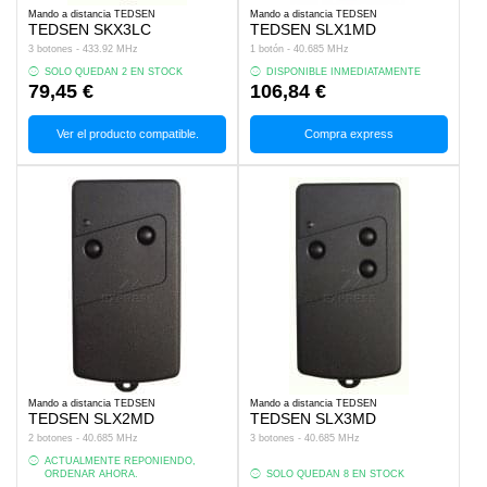
Mando a distancia TEDSEN
Mando a distancia TEDSEN
TEDSEN SKX3LC
TEDSEN SLX1MD
3 botones - 433.92 MHz
1 botón - 40.685 MHz
SOLO QUEDAN 2 EN STOCK
DISPONIBLE INMEDIATAMENTE
79,45 €
106,84 €
Ver el producto compatible.
Compra express
Mando a distancia TEDSEN
Mando a distancia TEDSEN
TEDSEN SLX2MD
TEDSEN SLX3MD
2 botones - 40.685 MHz
3 botones - 40.685 MHz
ACTUALMENTE REPONIENDO,
ORDENAR AHORA.
SOLO QUEDAN 8 EN STOCK