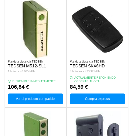
Mando a distancia TEDSEN
Mando a distancia TEDSEN
TEDSEN M512-SL1
TEDSEN SKX6HD
1 botón - 40.685 MHz
6 botones - 433.92 MHz
ACTUALMENTE REPONIENDO,
DISPONIBLE INMEDIATAMENTE
ORDENAR AHORA.
106,84 €
84,59 €
Ver el producto compatible.
Compra express