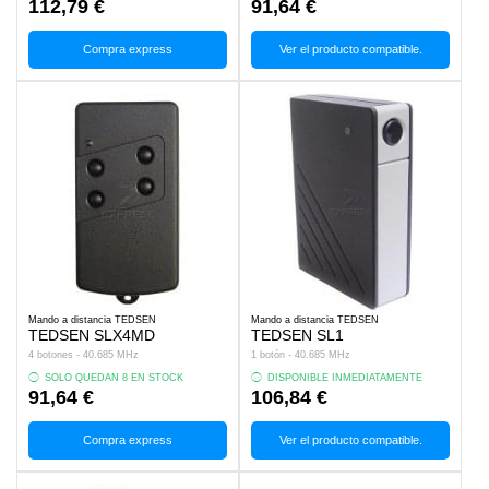
112,79 €
91,64 €
Compra express
Ver el producto compatible.
Mando a distancia TEDSEN
Mando a distancia TEDSEN
TEDSEN SLX4MD
TEDSEN SL1
4 botones - 40.685 MHz
1 botón - 40.685 MHz
SOLO QUEDAN 8 EN STOCK
DISPONIBLE INMEDIATAMENTE
91,64 €
106,84 €
Compra express
Ver el producto compatible.