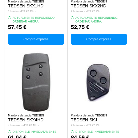
Mando a distancia TEDSEN
Mando a distancia TEDSEN
TEDSEN SKX1HD
TEDSEN SKX2HD
1 botón - 433.92 MHz
2 botones - 433.92 MHz
ACTUALMENTE REPONIENDO,
ACTUALMENTE REPONIENDO,
ORDENAR AHORA.
ORDENAR AHORA.
57,45 €
52,75 €
Compra express
Compra express
Mando a distancia TEDSEN
Mando a distancia TEDSEN
TEDSEN SKX4HD
TEDSEN SKJ
4 botones - 433.92 MHz
2 botones - 433.92 MHz
DISPONIBLE INMEDIATAMENTE
DISPONIBLE INMEDIATAMENTE
61,04 €
84,59 €