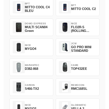
BFT
BFT
MITTO COOL C4
MITTO COOL C2
BLEU
DOMO EXPRESS
NICE
MULTI SCAN04
FLO2R-S
Green
(ROLLING
CODE)
JCM
NICE
GO PRO MINI
MYGO4
STANDARD
MARANTEC
CAME
D382-868
TOP432EE
CARDIN
REMOCON
S466-TX2
RMC168SL
NICE
GLOBMATIC
MYGO2
VELLA 2