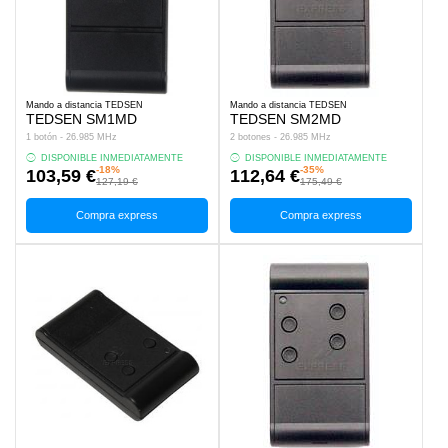
Mando a distancia TEDSEN
Mando a distancia TEDSEN
TEDSEN SM1MD
TEDSEN SM2MD
1 botón - 26.985 MHz
2 botones - 26.985 MHz
DISPONIBLE INMEDIATAMENTE
DISPONIBLE INMEDIATAMENTE
-18%
-35%
103,59 €
112,64 €
127,19 €
175,49 €
Compra express
Compra express