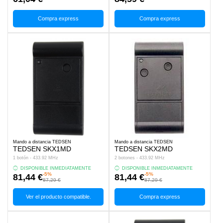
Compra express
Compra express
Mando a distancia TEDSEN
Mando a distancia TEDSEN
TEDSEN SKX1MD
TEDSEN SKX2MD
1 botón - 433.92 MHz
2 botones - 433.92 MHz
DISPONIBLE INMEDIATAMENTE
DISPONIBLE INMEDIATAMENTE
-5%
-5%
81,44 €
81,44 €
87,29 €
87,29 €
Ver el producto compatible.
Compra express