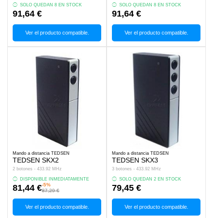
SOLO QUEDAN 8 EN STOCK
SOLO QUEDAN 8 EN STOCK
91,64 €
91,64 €
Ver el producto compatible.
Ver el producto compatible.
Mando a distancia TEDSEN
Mando a distancia TEDSEN
TEDSEN SKX2
TEDSEN SKX3
2 botones - 433.92 MHz
3 botones - 433.92 MHz
DISPONIBLE INMEDIATAMENTE
SOLO QUEDAN 2 EN STOCK
-5%
81,44 €
79,45 €
87,29 €
Ver el producto compatible.
Ver el producto compatible.