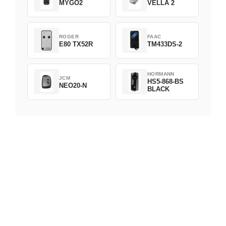
MYGO2
VELLA 2
ROGER
FAAC
E80 TX52R
TM433DS-2
HORMANN
JCM
HS5-868-BS
NEO20-N
BLACK