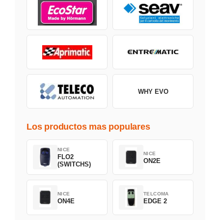
WHY EVO
Los productos mas populares
NICE
NICE
FLO2
ON2E
(SWITCHS)
NICE
TELCOMA
ON4E
EDGE 2