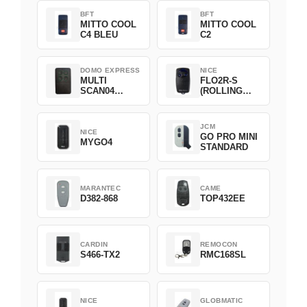
BFT
BFT
MITTO COOL
MITTO COOL
C4 BLEU
C2
DOMO EXPRESS
NICE
MULTI
FLO2R-S
SCAN04
(ROLLING
Green
CODE)
JCM
NICE
GO PRO MINI
MYGO4
STANDARD
MARANTEC
CAME
D382-868
TOP432EE
CARDIN
REMOCON
S466-TX2
RMC168SL
NICE
GLOBMATIC