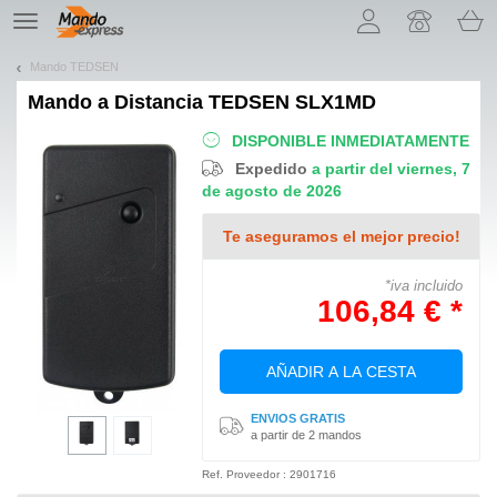
¡Permítenos presentarte nuestras cookies!
TE
navigation
Mando TEDSEN
Mando a Distancia
TEDSEN SLX1MD
DISPONIBLE INMEDIATAMENTE
Expedido
a partir del viernes, 7
de agosto de 2026
Te aseguramos el mejor precio!
*iva incluido
106,84 € *
AÑADIR A LA CESTA
ENVIOS GRATIS
a partir de 2 mandos
Ref. Proveedor : 2901716