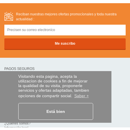
Reciban nuestras mejores ofertas promocíonales y toda nuestra
actualidad :
PAGOS SEGUROS
Visitando esta pagina, acepta la
utilizacíon de cookies a fin de mejorar
transferencia bancaria
la qualidad de su visita, proponerle
servicios y ofertas adaptadas, tambien
opcíones de compartir social.
Saber +
AYUDA Y SERVICIOS
Localice su envío
Está bien
MANDO EXPRESS
¿Quiénes somos?
Información legal