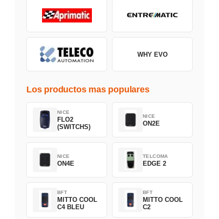
WHY EVO
Los productos mas populares
NICE
NICE
FLO2
ON2E
(SWITCHS)
NICE
TELCOMA
ON4E
EDGE 2
BFT
BFT
MITTO COOL
MITTO COOL
C4 BLEU
C2