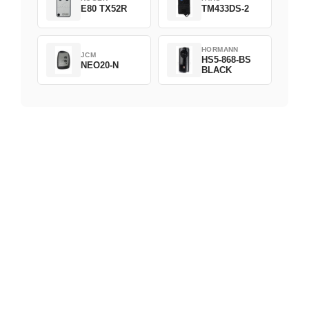
E80 TX52R
TM433DS-2
HORMANN
JCM
HS5-868-BS
NEO20-N
BLACK