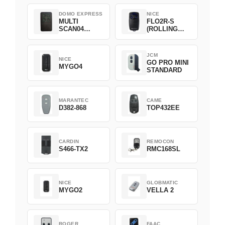
DOMO EXPRESS
NICE
MULTI
FLO2R-S
SCAN04
(ROLLING
Green
CODE)
JCM
NICE
GO PRO MINI
MYGO4
STANDARD
MARANTEC
CAME
D382-868
TOP432EE
CARDIN
REMOCON
S466-TX2
RMC168SL
NICE
GLOBMATIC
MYGO2
VELLA 2
ROGER
FAAC