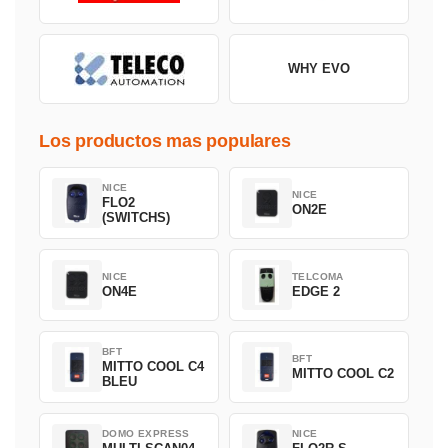
WHY EVO
Los productos mas populares
NICE
NICE
FLO2
ON2E
(SWITCHS)
NICE
TELCOMA
ON4E
EDGE 2
BFT
BFT
MITTO COOL C4
MITTO COOL C2
BLEU
DOMO EXPRESS
NICE