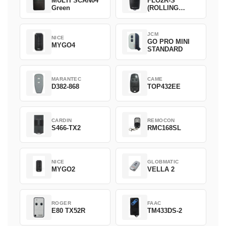
MULTI SCAN04
FLO2R-S
Green
(ROLLING
CODE)
JCM
NICE
GO PRO MINI
MYGO4
STANDARD
MARANTEC
CAME
D382-868
TOP432EE
CARDIN
REMOCON
S466-TX2
RMC168SL
NICE
GLOBMATIC
MYGO2
VELLA 2
ROGER
FAAC
E80 TX52R
TM433DS-2