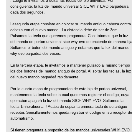
. Luego le invitamos a soltar las teclas del bip universal. Por
consiguiente, la luz del mando universal SICE WHY EVO parpadeará
cada dos segundos.
Lasegunda etapa consiste en colocar su mando antiguo cabeza contra
cabeza con el nuevo mando . La distancia debe de ser de 3cm.
Pulsamos la tecla que queremos progamara. Constatamos que la luz
del mando de porton unviersal sice why evo se enciende de manera fija
Soltamos el boton del mando antiguo y notamos que la luz del mando
why evo parpadeá dos veces.
En la tercera etapa, le invitamos a mantener pulsado al mismo tiempo
los dos botones del mando antiguo de portal. Al soltar las teclas, la luz
del nuevo mando parpadeá rapidamente.
Por la cuarta etapa de programacíon de este bip de porton universal,
mantenemos la tecla sobre la cual queremos registrar el codígo, cuya
operacíon apagará la luz del mando SICE WHY EVO. Soltamos la
tecla. Enhorabuena ! Acaba de copiar la primera tecla de su antiguo
receptor. Sencillamente nos queda registrar el codígo en su receptor de
automatísmo.
Si tienen preguntas a proposito de los mandos universales WHY EVO