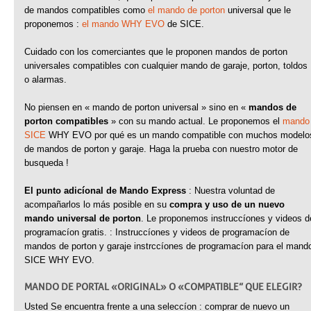
de mandos compatibles como
el mando de porton
universal que le
proponemos :
el mando WHY EVO
de SICE.
Cuidado con los comerciantes que le proponen mandos de porton
universales compatibles con cualquier mando de garaje, porton, toldos
o alarmas.
No piensen en « mando de porton universal » sino en «
mandos de
porton compatibles
» con su mando actual. Le proponemos el
mando
SICE
WHY EVO por qué es un mando compatible con muchos modelo
de mandos de porton y garaje. Haga la prueba con nuestro motor de
busqueda !
El punto adicíonal de Mando Express
: Nuestra voluntad de
acompañarlos lo más posible en su
compra y uso de un nuevo
mando universal de porton
. Le proponemos instruccíones y videos d
programacíon gratis. : Instruccíones y videos de programacíon de
mandos de porton y garaje instrccíones de programacíon para el mand
SICE WHY EVO.
MANDO DE PORTAL « ORIGINAL » O « COMPATIBLE” QUE ELEGIR ?
Usted Se encuentra frente a una seleccíon : comprar de nuevo un