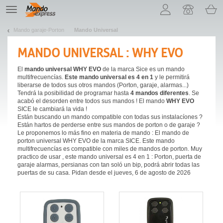
¡Permítenos presentarte nuestras cookies!
TE
navigation
Mando garaje-Porton
Mando Universal
MANDO UNIVERSAL : WHY EVO
El
mando universal WHY EVO
de la marca Sice es un mando
multifrecuencías.
Este mando universal es 4 en 1
y le permitirá
liberarse de todos sus otros mandos (Porton, garaje, alarmas...)
Tendrá la posibilidad de programar hasta
4 mandos diferentes
. Se
acabó el desorden entre todos sus mandos ! El mando
WHY EVO
SICE le cambiará la vida !
Están buscando un mando compatible con todas sus instalacíones ?
Están hartos de perderse entre sus mandos de porton o de garaje ?
Le proponemos lo más fino en materia de mando : El mando de
porton universal WHY EVO de la marca SICE. Este mando
multifrecuencías es compatible con miles de mandos de porton. Muy
practico de usar , este mando universal es 4 en 1 : Porton, puerta de
garaje alarmas, persianas con tan soló un bip, podrá abrir todas las
puertas de su casa. Pidan desde el jueves, 6 de agosto de 2026