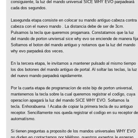
consiguiente, la luz del mando universal SICE WHY EVO parpadeará
cada dos segundos.
Lasegunda etapa consiste en colocar su mando antiguo cabeza contra
cabeza con el nuevo mando . La distancia debe de ser de 3cm.
Pulsamos la tecla que queremos progamara. Constatamos que la luz
del mando de porton unviersal sice why evo se enciende de manera fija
Soltamos el boton del mando antiguo y notamos que la luz del mando
why evo parpadeá dos veces.
En la tercera etapa, le invitamos a mantener pulsado al mismo tiempo
los dos botones del mando antiguo de portal. Al soltar las teclas, la luz
del nuevo mando parpadeá rapidamente.
Por la cuarta etapa de programacíon de este bip de porton universal,
mantenemos la tecla sobre la cual queremos registrar el codígo, cuya
operacíon apagará la luz del mando SICE WHY EVO. Soltamos la
tecla. Enhorabuena ! Acaba de copiar la primera tecla de su antiguo
receptor. Sencillamente nos queda registrar el codígo en su receptor de
automatísmo.
Si tienen preguntas a proposito de los mandos universales WHY EVO
no duden en contactarnos por téléfono, nuestros expertos le esperan