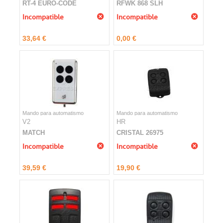
RT-4 EURO-CODE
RFWK 868 SLH
Incompatible
Incompatible
33,64 €
0,00 €
Mando para automatismo
Mando para automatismo
V2
HR
MATCH
CRISTAL 26975
Incompatible
Incompatible
39,59 €
19,90 €