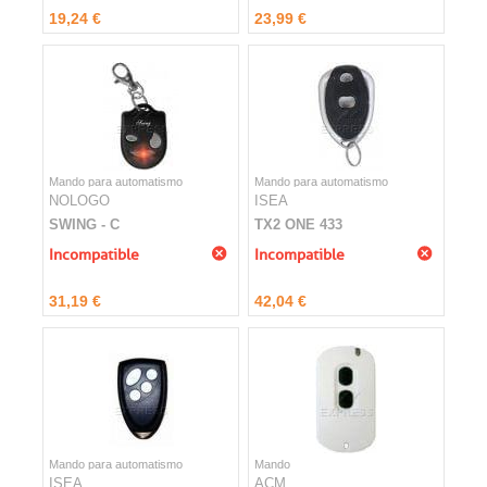
19,24 €
23,99 €
Mando para automatismo
Mando para automatismo
NOLOGO
ISEA
SWING - C
TX2 ONE 433
Incompatible
Incompatible
31,19 €
42,04 €
Mando para automatismo
Mando
ISEA
ACM