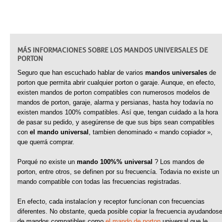
MÁS INFORMACIONES SOBRE LOS MANDOS UNIVERSALES DE
PORTON
Seguro que han escuchado hablar de varios
mandos universales
de
porton que permita abrir cualquier porton o garaje. Aunque, en efecto,
existen mandos de porton compatibles con numerosos modelos de
mandos de porton, garaje, alarma y persianas, hasta hoy todavía no
existen mandos 100% compatibles. Así que, tengan cuidado a la hora
de pasar su pedido, y asegúrense de que sus bips sean compatibles
con
el mando universal
, tambien denominado « mando copiador »,
que querrá comprar.
Porqué no existe un
mando 100%% universal
? Los mandos de
porton, entre otros, se definen por su frecuencía. Todavia no existe un
mando compatible con todas las frecuencias registradas.
En efecto, cada instalacíon y receptor funcíonan con frecuencias
diferentes. No obstante, queda posible copiar la frecuencia ayudandos
de mandos compatibles como
el mando de porton
universal que le