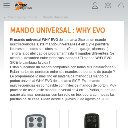
¡Permítenos presentarte nuestras cookies!
TE
navigation
Mando garaje-Porton
Mando Universal
MANDO UNIVERSAL : WHY EVO
El
mando universal WHY EVO
de la marca Sice es un mando
multifrecuencías.
Este mando universal es 4 en 1
y le permitirá
liberarse de todos sus otros mandos (Porton, garaje, alarmas...)
Tendrá la posibilidad de programar hasta
4 mandos diferentes
. Se
acabó el desorden entre todos sus mandos ! El mando
WHY EVO
SICE le cambiará la vida !
Están buscando un mando compatible con todas sus instalacíones ?
Están hartos de perderse entre sus mandos de porton o de garaje ?
Le proponemos lo más fino en materia de mando : El mando de
porton universal WHY EVO de la marca SICE. Este mando
multifrecuencías es compatible con miles de mandos de porton. Muy
practico de usar , este mando universal es 4 en 1 : Porton, puerta de
garaje alarmas, persianas con tan soló un bip, podrá abrir todas las
puertas de su casa. Pidan desde el jueves, 6 de agosto de 2026