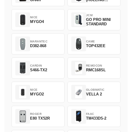
CODE)
JCM
NICE
GO PRO MINI
MYGO4
STANDARD
MARANTEC
CAME
D382-868
TOP432EE
CARDIN
REMOCON
S466-TX2
RMC168SL
NICE
GLOBMATIC
MYGO2
VELLA 2
ROGER
FAAC
E80 TX52R
TM433DS-2