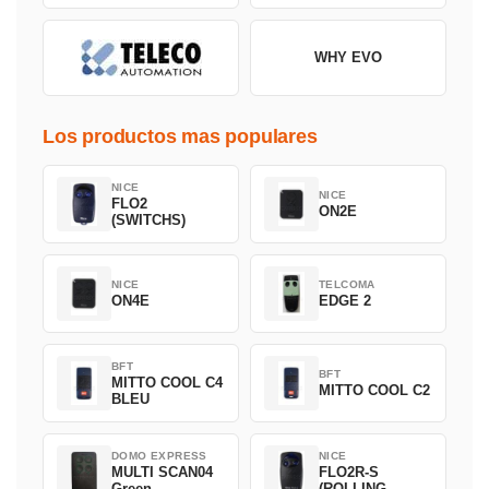
WHY EVO
Los productos mas populares
NICE
NICE
FLO2
ON2E
(SWITCHS)
NICE
TELCOMA
ON4E
EDGE 2
BFT
BFT
MITTO COOL C4
MITTO COOL C2
BLEU
DOMO EXPRESS
NICE
MULTI SCAN04
FLO2R-S
Green
(ROLLING