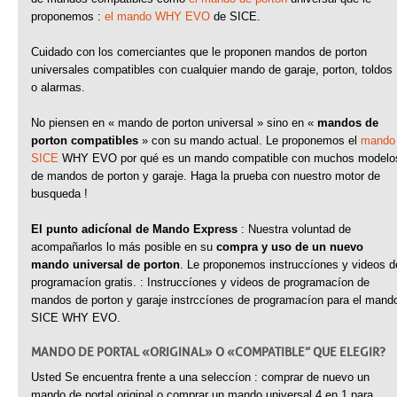
proponemos :
el mando WHY EVO
de SICE.
Cuidado con los comerciantes que le proponen mandos de porton
universales compatibles con cualquier mando de garaje, porton, toldos
o alarmas.
No piensen en « mando de porton universal » sino en «
mandos de
porton compatibles
» con su mando actual. Le proponemos el
mando
SICE
WHY EVO por qué es un mando compatible con muchos modelo
de mandos de porton y garaje. Haga la prueba con nuestro motor de
busqueda !
El punto adicíonal de Mando Express
: Nuestra voluntad de
acompañarlos lo más posible en su
compra y uso de un nuevo
mando universal de porton
. Le proponemos instruccíones y videos d
programacíon gratis. : Instruccíones y videos de programacíon de
mandos de porton y garaje instrccíones de programacíon para el mand
SICE WHY EVO.
MANDO DE PORTAL « ORIGINAL » O « COMPATIBLE” QUE ELEGIR ?
Usted Se encuentra frente a una seleccíon : comprar de nuevo un
mando de portal original o comprar un mando universal 4 en 1 para