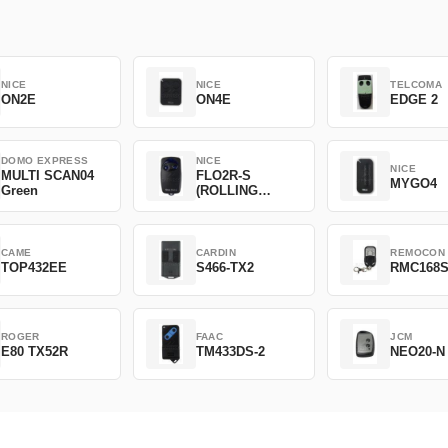
NICE
NICE
TELCOMA
ON2E
ON4E
EDGE 2
DOMO EXPRESS
NICE
NICE
MULTI SCAN04
FLO2R-S
MYGO4
Green
(ROLLING
CODE)
CAME
CARDIN
REMOCON
TOP432EE
S466-TX2
RMC168
ROGER
FAAC
JCM
E80 TX52R
TM433DS-2
NEO20-N