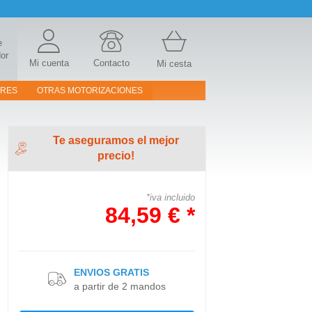
e
or
Mi cuenta
Contacto
Mi cesta
ORES
OTRAS MOTORIZACIONES
Te aseguramos el mejor
precio!
*iva incluido
84,59 € *
ENVIOS GRATIS
a partir de 2 mandos