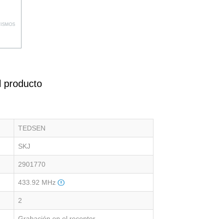
TISMOS
l producto
TEDSEN
SKJ
2901770
433.92 MHz
2
Grabación en el receptor