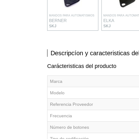
MANDOS PARA AUTOMATISMOS
MANDOS PARA AUTOMA
BERNER
ELKA
SKJ
SKJ
Descripcíon y caracteristicas de
Carácteristicas del producto
Marca
Modelo
Referencia Proveedor
Frecuencia
Número de botones
Tipo de codificación