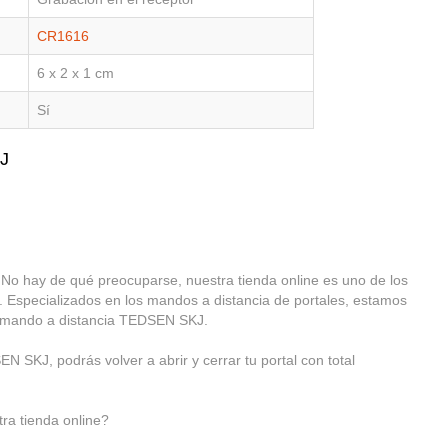
CR1616
6 x 2 x 1 cm
Sí
J
o hay de qué preocuparse, nuestra tienda online es uno de los
. Especializados en los mandos a distancia de portales, estamos
vo mando a distancia TEDSEN SKJ.
 SKJ, podrás volver a abrir y cerrar tu portal con total
a tienda online?