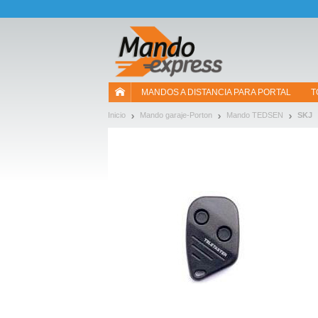
¡Permítenos presentarte nuestras cookies!
MANDOS A DISTANCIA PARA PORTAL
T
Inicio
Mando garaje-Porton
Mando TEDSEN
SKJ