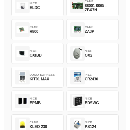
CAME
NICE
88001-0065 -
ELDC
ZBX7N
CAME
CAME
R800
ZA3P
NICE
NICE
OXIBD
OX2
DOMO EXPRESS
PILE
KIT01 MAX
CR2430
NICE
NICE
EPMB
EDSWG
CAME
NICE
KLED 230
PS124