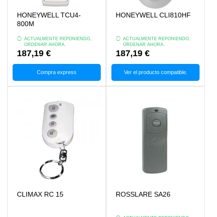
HONEYWELL TCU4-
HONEYWELL CLI810HF
800M
ACTUALMENTE REPONIENDO,
ACTUALMENTE REPONIENDO,
ORDENAR AHORA.
ORDENAR AHORA.
187,19 €
187,19 €
Compra express
Ver el producto compatible.
CLIMAX RC 15
ROSSLARE SA26