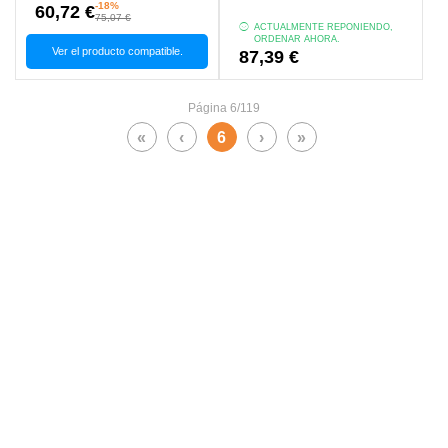
-18%
60,72 €
75,07 €
ACTUALMENTE REPONIENDO,
ORDENAR AHORA.
Ver el producto compatible.
87,39 €
Página 6/119
«
‹
6
›
»