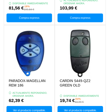
ACTUALMENTE REPONIENDO,
DISPONIBLE INMEDIATAMENTE
ORDENAR AHORA.
-18%
81,56 €
103,99 €
100,84 €
Compra express
Compra express
PARADOX-MAGELLAN
CARDIN S449-QZ2
REM 186
GREEN OLD
ACTUALMENTE REPONIENDO,
ORDENAR AHORA.
DISPONIBLE INMEDIATAMENTE
-54%
62,39 €
19,74 €
43,99 €
Ver el producto compatible.
Ver el producto compatible.