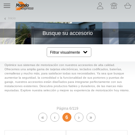
¡Permítenos presentarte nuestras cookies!
TE
navigation
Inicio
Busque su accesorio
Filtrar visualmente
Optimice sus sistemas de motorización con nuestros accesorios de alta calidad.
Ofrecemos una amplia gama de tarjetas electrónicas, teclados codificados, baterías,
cremalleras y mucho más, para satisfacer todas sus necesidades. Ya sea que busque
aumentar la seguridad, la comodidad o la funcionalidad de sus portones y puertas de
garaje, nuestros accesorios están diseñados para integrarse perfectamente con sus
instalaciones existentes. Descubra productos fiables y duraderos, de las marcas más
reputadas. Explore nuestra selección y mejore su experiencia de motorización hoy mismo.
Página 6/119
«
‹
6
›
»