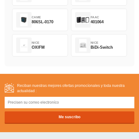
CAME
FAAC
806SL-0170
401064
NICE
NICE
OXIFM
BiDi-Switch
Reciban nuestras mejores ofertas promocíonales y toda nuestra
actualidad :