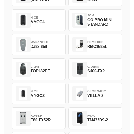
CODE)
JCM
NICE
GO PRO MINI
MYGO4
STANDARD
MARANTEC
REMOCON
D382-868
RMC168SL
CAME
CARDIN
TOP432EE
S466-TX2
NICE
GLOBMATIC
MYGO2
VELLA 2
ROGER
FAAC
E80 TX52R
TM433DS-2