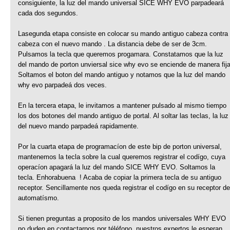
consiguiente, la luz del mando universal SICE WHY EVO parpadeará
cada dos segundos.
Lasegunda etapa consiste en colocar su mando antiguo cabeza contra
cabeza con el nuevo mando . La distancia debe de ser de 3cm.
Pulsamos la tecla que queremos progamara. Constatamos que la luz
del mando de porton unviersal sice why evo se enciende de manera fija
Soltamos el boton del mando antiguo y notamos que la luz del mando
why evo parpadeá dos veces.
En la tercera etapa, le invitamos a mantener pulsado al mismo tiempo
los dos botones del mando antiguo de portal. Al soltar las teclas, la luz
del nuevo mando parpadeá rapidamente.
Por la cuarta etapa de programacíon de este bip de porton universal,
mantenemos la tecla sobre la cual queremos registrar el codígo, cuya
operacíon apagará la luz del mando SICE WHY EVO. Soltamos la
tecla. Enhorabuena ! Acaba de copiar la primera tecla de su antiguo
receptor. Sencillamente nos queda registrar el codígo en su receptor de
automatísmo.
Si tienen preguntas a proposito de los mandos universales WHY EVO
no duden en contactarnos por téléfono, nuestros expertos le esperan