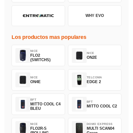
WHY EVO
Los productos mas populares
NICE
NICE
FLO2
ON2E
(SWITCHS)
NICE
TELCOMA
ON4E
EDGE 2
BFT
BFT
MITTO COOL C4
MITTO COOL C2
BLEU
NICE
DOMO EXPRESS
FLO2R-S
MULTI SCAN04
(ROLLING
Green