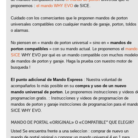
proponemos :
el mando WHY EVO
de SICE.
Cuidado con los comerciantes que le proponen mandos de porton
universales compatibles con cualquier mando de garaje, porton, toldos
o alarmas.
No piensen en « mando de porton universal » sino en «
mandos de
porton compatibles
» con su mando actual. Le proponemos el
mando
SICE
WHY EVO por qué es un mando compatible con muchos modelo
de mandos de porton y garaje. Haga la prueba con nuestro motor de
busqueda !
El punto adicíonal de Mando Express
: Nuestra voluntad de
acompañarlos lo más posible en su
compra y uso de un nuevo
mando universal de porton
. Le proponemos instruccíones y videos d
programacíon gratis. : Instruccíones y videos de programacíon de
mandos de porton y garaje instrccíones de programacíon para el mand
SICE WHY EVO.
MANDO DE PORTAL « ORIGINAL » O « COMPATIBLE” QUE ELEGIR ?
Usted Se encuentra frente a una seleccíon : comprar de nuevo un
mando de portal original o comprar un mando universal 4 en 1 para