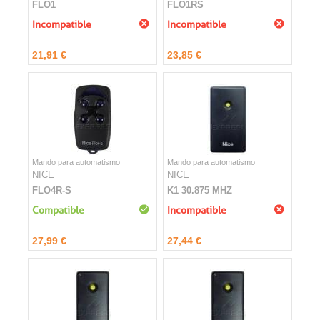
FLO1
FLO1RS
Incompatible
Incompatible
21,91 €
23,85 €
Mando para automatismo
Mando para automatismo
NICE
NICE
FLO4R-S
K1 30.875 MHZ
Compatible
Incompatible
27,99 €
27,44 €