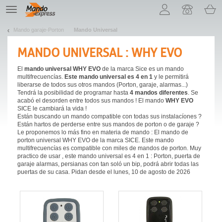
¡Permítenos presentarte nuestras cookies!
TE
navigation
Mando garaje-Porton
Mando Universal
MANDO UNIVERSAL : WHY EVO
El
mando universal WHY EVO
de la marca Sice es un mando
multifrecuencías.
Este mando universal es 4 en 1
y le permitirá
liberarse de todos sus otros mandos (Porton, garaje, alarmas...)
Tendrá la posibilidad de programar hasta
4 mandos diferentes
. Se
acabó el desorden entre todos sus mandos ! El mando
WHY EVO
SICE le cambiará la vida !
Están buscando un mando compatible con todas sus instalacíones ?
Están hartos de perderse entre sus mandos de porton o de garaje ?
Le proponemos lo más fino en materia de mando : El mando de
porton universal WHY EVO de la marca SICE. Este mando
multifrecuencías es compatible con miles de mandos de porton. Muy
practico de usar , este mando universal es 4 en 1 : Porton, puerta de
garaje alarmas, persianas con tan soló un bip, podrá abrir todas las
puertas de su casa. Pidan desde el lunes, 10 de agosto de 2026