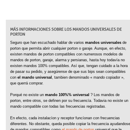
MÁS INFORMACIONES SOBRE LOS MANDOS UNIVERSALES DE
PORTON
Seguro que han escuchado hablar de varios
mandos universales
de
porton que permita abrir cualquier porton o garaje. Aunque, en efecto,
existen mandos de porton compatibles con numerosos modelos de
mandos de porton, garaje, alarma y persianas, hasta hoy todavía no
existen mandos 100% compatibles. Así que, tengan cuidado a la hora
de pasar su pedido, y asegúrense de que sus bips sean compatibles
con
el mando universal
, tambien denominado « mando copiador »,
que querrá comprar.
Porqué no existe un
mando 100%% universal
? Los mandos de
porton, entre otros, se definen por su frecuencía. Todavia no existe un
mando compatible con todas las frecuencias registradas.
En efecto, cada instalacíon y receptor funcíonan con frecuencias
diferentes. No obstante, queda posible copiar la frecuencia ayudandos
de mandos compatibles como
el mando de porton
universal que le