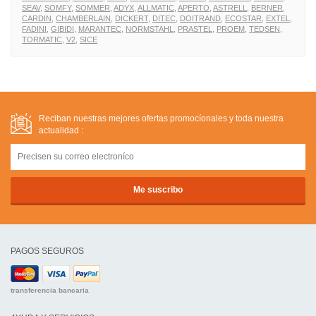
SEAV,
SOMFY,
SOMMER,
ADYX,
ALLMATIC,
APERTO,
ASTRELL,
BERNER,
CARDIN,
CHAMBERLAIN,
DICKERT,
DITEC,
DOITRAND,
ECOSTAR,
EXTEL,
FADINI,
GIBIDI,
MARANTEC,
NORMSTAHL,
PRASTEL,
PROEM,
TEDSEN,
TORMATIC,
V2,
SICE
Reciban nuestras mejores ofertas promocíonales y toda nuestra
actualidad :
PAGOS SEGUROS
transferencia bancaria