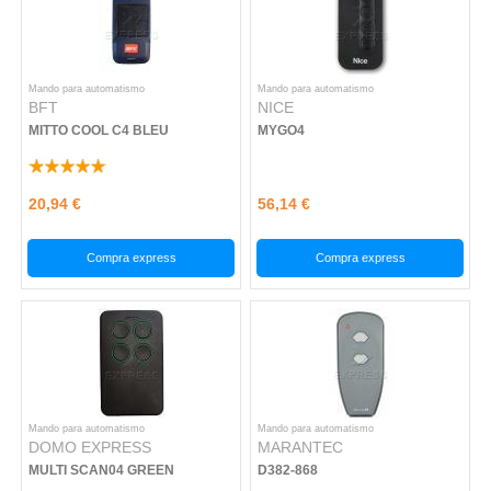
Mando para automatismo
Mando para automatismo
BFT
NICE
MITTO COOL C4 BLEU
MYGO4
20,94 €
56,14 €
Compra express
Compra express
Mando para automatismo
Mando para automatismo
DOMO EXPRESS
MARANTEC
MULTI SCAN04 GREEN
D382-868