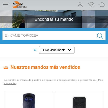
¡Permítenos presentarte nuestras cookies!
TE
navigation
Encontrar su
mando
O
Filtrar visualmente
Nuestros mandos más vendidos
¡Encuentre su mando de puerta o de garaje en unos pocos clics y a precios reduc...
Mas
informacion