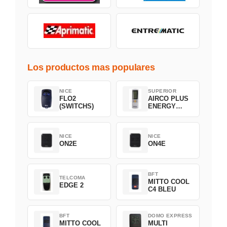
Los productos mas populares
NICE
SUPERIOR
FLO2
AIRCO PLUS
(SWITCHS)
ENERGY
SAVING
NICE
NICE
ON2E
ON4E
BFT
TELCOMA
MITTO COOL
EDGE 2
C4 BLEU
BFT
DOMO EXPRESS
MITTO COOL
MULTI