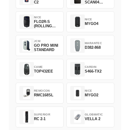
C2
SCAN04
Green
NICE
NICE
FLO2R-S
MYGO4
(ROLLING
CODE)
JCM
MARANTEC
GO PRO MINI
D382-868
STANDARD
CAME
CARDIN
TOP432EE
S466-TX2
REMOCON
NICE
RMC168SL
MYGO2
SUPERIOR
GLOBMATIC
RC 2-1
VELLA 2