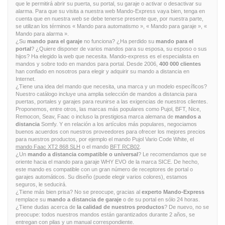
que le permitirá abrir su puerta, su portal, su garaje o activar o desactivar su
alarma. Para que su visita a nuestra web Mando-Express vaya bien, tenga en
cuenta que en nuestra web se debe tenerse presente que, por nuestra parte,
se utilizan los términos « Mando para automatismo », « Mando para garaje », «
Mando para alarma ».
¿Su
mando para el garaje
no funciona? ¿Ha perdido su
mando para el
portal
? ¿Quiere disponer de varios mandos para su esposa, su esposo o sus
hijos? Ha elegido la web que necesita. Mando-express es el especialista en
mandos y sobre todo en mandos para portal. Desde 2006,
400 000 clientes
han confiado en nosotros para elegir y adquirir su mando a distancia en
Internet.
¿Tiene una idea del mando que necesita, una marca y un modelo específicos?
Nuestro catálogo incluye una amplia selección de mandos a distancia para
puertas, portales y garajes para reunirse a las exigencias de nuestros clientes.
Proponemos, entre otros, las marcas más populares como Pujol, BFT, Nice,
Remocon, Seav, Faac o incluso la prestigiosa marca alemana de
mandos a
distancia
Somfy. Y en relación a los artículos más populares, negociamos
buenos acuerdos con nuestros proveedores para ofrecer los mejores precios
para nuestros productos, por ejemplo el mando Pujol Vario Code White, el
mando Faac XT2 868 SLH
o el mando
BFT RCB02
.
¿Un
mando a distancia compatible o universal
? Le recomendamos que se
oriente hacia el mando para garaje WHY EVO de la marca SICE. De hecho,
este mando es compatible con un gran número de receptores de portal o
garajes automáticos. Su diseño (puede elegir varios colores), estamos
seguros, le seducirá.
¿Tiene más bien prisa? No se preocupe, gracias al
experto Mando-Express
remplace su
mando a distancia de garaje
o de su portal en sólo 24 horas.
¿Tiene dudas acerca de
la calidad de nuestros productos
? De nuevo, no se
preocupe: todos nuestros mandos están garantizados durante 2 años, se
entregan con pilas y un manual correspondiente.