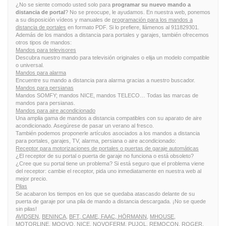
¿No se siente comodo usted solo para
programar su nuevo mando a
distancia de portal
? No se preocupe, le ayudamos. En nuestra web, ponemos
a su disposición vídeos y manuales de
programación para los mandos a
distancia de portales
en formato PDF. Si lo prefiere, llámenos al 911829301.
Además de los mandos a distancia para portales y garajes, también ofrecemos
otros tipos de mandos:
Mandos para televisores
Descubra nuestro mando para televisión originales o elija un modelo compatible
o universal.
Mandos para alarma
Encuentre su mando a distancia para alarma gracias a nuestro buscador.
Mandos para persianas
Mandos SOMFY; mandos NICE, mandos TELECO… Todas las marcas de
mandos para persianas.
Mandos para aire acondicionado
Una amplia gama de mandos a distancia compatibles con su aparato de aire
acondicionado. Asegúrese de pasar un verano al fresco.
También podemos proponerle artículos asociados a los mandos a distancia
para portales, garajes, TV, alarma, persiana o aire acondicionado:
Receptor para motorizaciones de portales o puertas de garaje automáticas
¿El receptor de su portal o puerta de garaje no funciona o está obsoleto?
¿Cree que su portal tiene un problema? Si está seguro que el problema viene
del receptor: cambie el receptor, pida uno inmediatamente en nuestra web al
mejor precio.
Pilas
Se acabaron los tiempos en los que se quedaba atascasdo delante de su
puerta de garaje por una pila de mando a distancia descargada. ¡No se quede
sin pilas!
AVIDSEN,
BENINCA,
BFT,
CAME,
FAAC,
HÖRMANN,
MHOUSE,
MOTORLINE,
MOOVO,
NICE,
NOVOFERM,
PUJOL,
REMOCON,
ROGER,