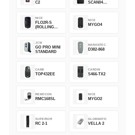
C2
SCAN04
Green
NICE
NICE
FLO2R-S
MYGO4
(ROLLING
CODE)
JCM
MARANTEC
GO PRO MINI
D382-868
STANDARD
CAME
CARDIN
TOP432EE
S466-TX2
REMOCON
NICE
RMC168SL
MYGO2
SUPERIOR
GLOBMATIC
RC 2-1
VELLA 2