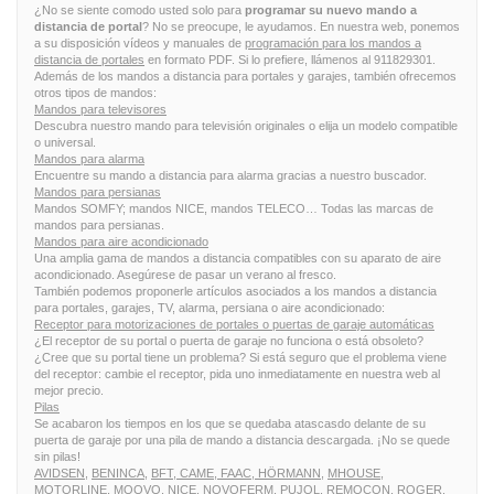
¿No se siente comodo usted solo para
programar su nuevo mando a
distancia de portal
? No se preocupe, le ayudamos. En nuestra web, ponemos
a su disposición vídeos y manuales de
programación para los mandos a
distancia de portales
en formato PDF. Si lo prefiere, llámenos al 911829301.
Además de los mandos a distancia para portales y garajes, también ofrecemos
otros tipos de mandos:
Mandos para televisores
Descubra nuestro mando para televisión originales o elija un modelo compatible
o universal.
Mandos para alarma
Encuentre su mando a distancia para alarma gracias a nuestro buscador.
Mandos para persianas
Mandos SOMFY; mandos NICE, mandos TELECO… Todas las marcas de
mandos para persianas.
Mandos para aire acondicionado
Una amplia gama de mandos a distancia compatibles con su aparato de aire
acondicionado. Asegúrese de pasar un verano al fresco.
También podemos proponerle artículos asociados a los mandos a distancia
para portales, garajes, TV, alarma, persiana o aire acondicionado:
Receptor para motorizaciones de portales o puertas de garaje automáticas
¿El receptor de su portal o puerta de garaje no funciona o está obsoleto?
¿Cree que su portal tiene un problema? Si está seguro que el problema viene
del receptor: cambie el receptor, pida uno inmediatamente en nuestra web al
mejor precio.
Pilas
Se acabaron los tiempos en los que se quedaba atascasdo delante de su
puerta de garaje por una pila de mando a distancia descargada. ¡No se quede
sin pilas!
AVIDSEN,
BENINCA,
BFT,
CAME,
FAAC,
HÖRMANN,
MHOUSE,
MOTORLINE,
MOOVO,
NICE,
NOVOFERM,
PUJOL,
REMOCON,
ROGER,