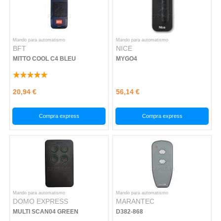
Mando para automatismo
Mando para automatismo
BFT
NICE
MITTO COOL C4 BLEU
MYGO4
20,94 €
56,14 €
Compra express
Compra express
Mando para automatismo
Mando para automatismo
DOMO EXPRESS
MARANTEC
MULTI SCAN04 GREEN
D382-868