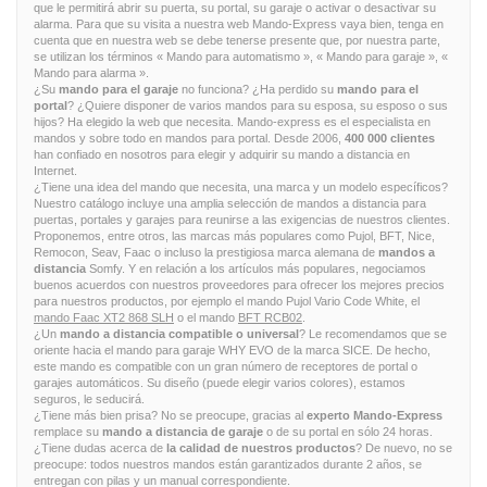
que le permitirá abrir su puerta, su portal, su garaje o activar o desactivar su
alarma. Para que su visita a nuestra web Mando-Express vaya bien, tenga en
cuenta que en nuestra web se debe tenerse presente que, por nuestra parte,
se utilizan los términos « Mando para automatismo », « Mando para garaje », «
Mando para alarma ».
¿Su
mando para el garaje
no funciona? ¿Ha perdido su
mando para el
portal
? ¿Quiere disponer de varios mandos para su esposa, su esposo o sus
hijos? Ha elegido la web que necesita. Mando-express es el especialista en
mandos y sobre todo en mandos para portal. Desde 2006,
400 000 clientes
han confiado en nosotros para elegir y adquirir su mando a distancia en
Internet.
¿Tiene una idea del mando que necesita, una marca y un modelo específicos?
Nuestro catálogo incluye una amplia selección de mandos a distancia para
puertas, portales y garajes para reunirse a las exigencias de nuestros clientes.
Proponemos, entre otros, las marcas más populares como Pujol, BFT, Nice,
Remocon, Seav, Faac o incluso la prestigiosa marca alemana de
mandos a
distancia
Somfy. Y en relación a los artículos más populares, negociamos
buenos acuerdos con nuestros proveedores para ofrecer los mejores precios
para nuestros productos, por ejemplo el mando Pujol Vario Code White, el
mando Faac XT2 868 SLH
o el mando
BFT RCB02
.
¿Un
mando a distancia compatible o universal
? Le recomendamos que se
oriente hacia el mando para garaje WHY EVO de la marca SICE. De hecho,
este mando es compatible con un gran número de receptores de portal o
garajes automáticos. Su diseño (puede elegir varios colores), estamos
seguros, le seducirá.
¿Tiene más bien prisa? No se preocupe, gracias al
experto Mando-Express
remplace su
mando a distancia de garaje
o de su portal en sólo 24 horas.
¿Tiene dudas acerca de
la calidad de nuestros productos
? De nuevo, no se
preocupe: todos nuestros mandos están garantizados durante 2 años, se
entregan con pilas y un manual correspondiente.