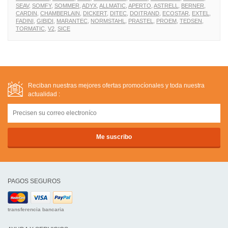
SEAV,
SOMFY,
SOMMER,
ADYX,
ALLMATIC,
APERTO,
ASTRELL,
BERNER,
CARDIN,
CHAMBERLAIN,
DICKERT,
DITEC,
DOITRAND,
ECOSTAR,
EXTEL,
FADINI,
GIBIDI,
MARANTEC,
NORMSTAHL,
PRASTEL,
PROEM,
TEDSEN,
TORMATIC,
V2,
SICE
Reciban nuestras mejores ofertas promocíonales y toda nuestra
actualidad :
PAGOS SEGUROS
transferencia bancaria