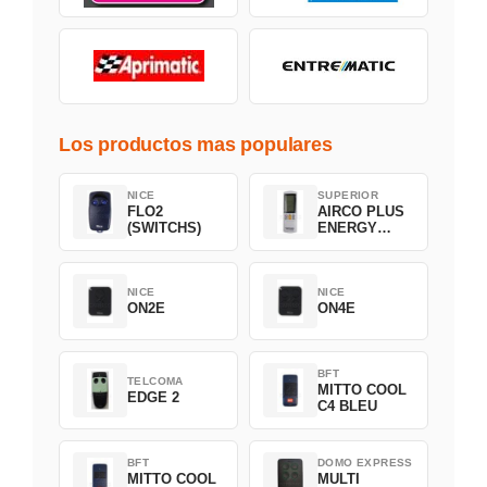
Los productos mas populares
NICE
SUPERIOR
FLO2
AIRCO PLUS
(SWITCHS)
ENERGY
SAVING
NICE
NICE
ON2E
ON4E
BFT
TELCOMA
MITTO COOL
EDGE 2
C4 BLEU
BFT
DOMO EXPRESS
MITTO COOL
MULTI