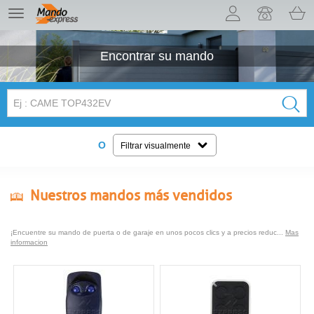
¡Permítenos presentarte nuestras cookies!
TE
navigation
Encontrar su
mando
O
Filtrar visualmente
Nuestros mandos más vendidos
¡Encuentre su mando de puerta o de garaje en unos pocos clics y a precios reduc...
Mas
informacion