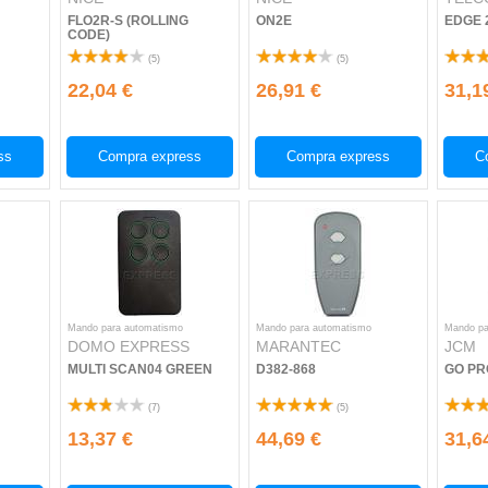
FLO2R-S (ROLLING
ON2E
EDGE 
CODE)
(
5
)
(
5
)
22,04 €
26,91 €
31,1
ss
Compra express
Compra express
C
Mando para automatismo
Mando para automatismo
Mando pa
DOMO EXPRESS
MARANTEC
JCM
MULTI SCAN04 GREEN
D382-868
GO PR
(
7
)
(
5
)
13,37 €
44,69 €
31,6