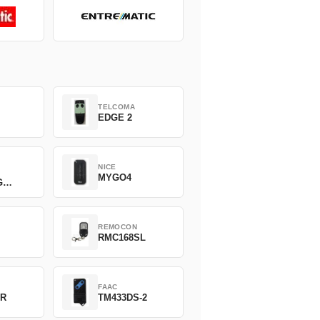
TELCOMA
EDGE 2
NICE
MYGO4
G
REMOCON
2
RMC168SL
FAAC
2R
TM433DS-2