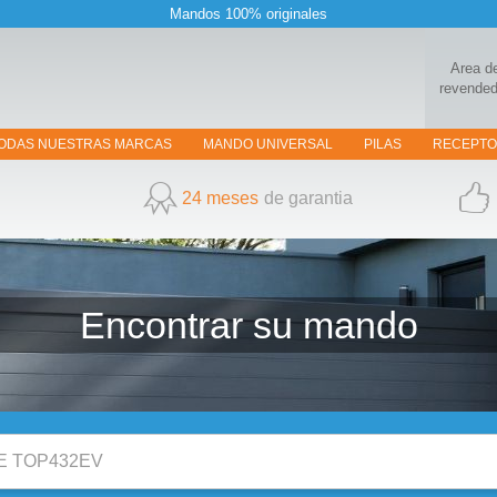
Mandos 100% originales
Area d
revended
ODAS NUESTRAS MARCAS
MANDO UNIVERSAL
PILAS
RECEPT
24 meses
de garantia
Encontrar su
mando