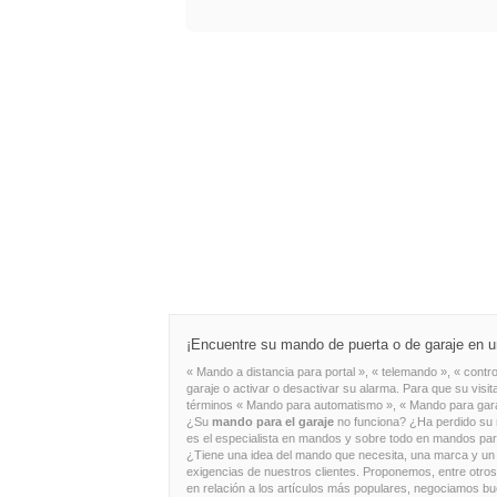
¡Encuentre su mando de puerta o de garaje en un
« Mando a distancia para portal », « telemando », « contro
garaje o activar o desactivar su alarma. Para que su vis
términos « Mando para automatismo », « Mando para gara
¿Su
mando para el garaje
no funciona? ¿Ha perdido su
es el especialista en mandos y sobre todo en mandos pa
¿Tiene una idea del mando que necesita, una marca y un m
exigencias de nuestros clientes. Proponemos, entre otro
en relación a los artículos más populares, negociamos b