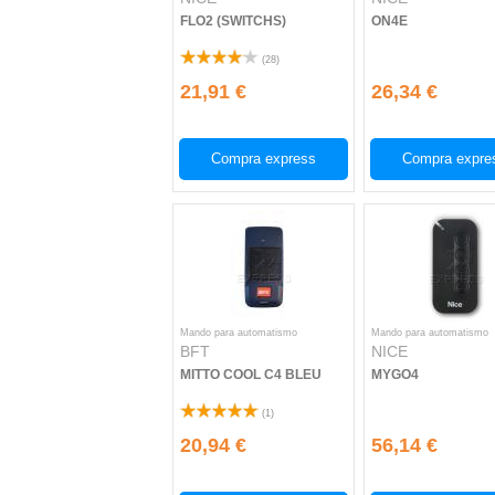
FLO2 (SWITCHS)
ON4E
(
28
)
21,91 €
26,34 €
Compra express
Compra expre
Mando para automatismo
Mando para automatismo
BFT
NICE
MITTO COOL C4 BLEU
MYGO4
(
1
)
20,94 €
56,14 €