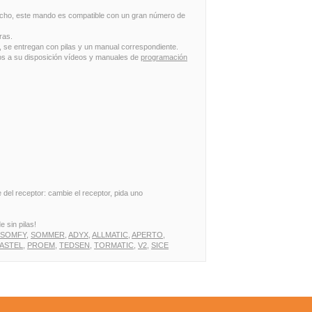
cho, este mando es compatible con un gran número de
ras.
 se entregan con pilas y un manual correspondiente.
s a su disposición vídeos y manuales de
programación
 del receptor: cambie el receptor, pida uno
 sin pilas!
SOMFY,
SOMMER,
ADYX,
ALLMATIC,
APERTO,
ASTEL,
PROEM,
TEDSEN,
TORMATIC,
V2,
SICE