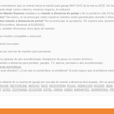
ecomendamos que se oriente hacia el mando para garaje WHY EVO de la marca SICE. De he
ede elegir varios colores), estamos seguros, le seducirá.
rto Mando-Express
remplace su
mando a distancia de garaje
o de su portal en sólo 24 ho
tos
? De nuevo, no se preocupe: todos nuestros mandos están garantizados durante 2 años,
evo mando a distancia de portal
? No se preocupe, le ayudamos. En nuestra web, ponemo
i lo prefiere, llámenos al 911829301.
s, también ofrecemos otros tipos de mandos:
 un modelo compatible o universal.
estro buscador.
las marcas de mandos para persianas.
u aparato de aire acondicionado. Asegúrese de pasar un verano al fresco.
dos a distancia para portales, garajes, TV, alarma, persiana o aire acondicionado:
araje automáticas
o está obsoleto? ¿Cree que su portal tiene un problema? Si está seguro que el problema viene
delante de su puerta de garaje por una pila de mando a distancia descargada. ¡No se quede
HOUSE,
MOTORLINE,
MOOVO,
NICE,
NOVOFERM,
PUJOL,
REMOCON,
ROGER,
SEAV,
T,
DITEC,
DOITRAND,
ECOSTAR,
EXTEL,
FADINI,
GIBIDI,
MARANTEC,
NORMSTAHL,
PR